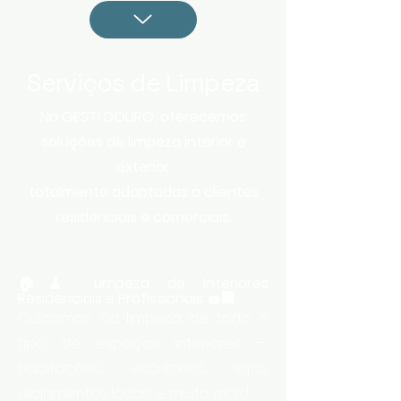
Serviços de Limpeza
Na GESTI DOURO, oferecemos
soluções de limpeza interior e
exterior
totalmente adaptadas a clientes
residenciais e comerciais.
🏠🧹 Limpeza de Interiores
Residenciais e Profissionais 🧽🏢
Cuidamos da limpeza de todo o
tipo de espaços interiores —
habitações, escritórios, lojas,
alojamentos locais e muito mais!