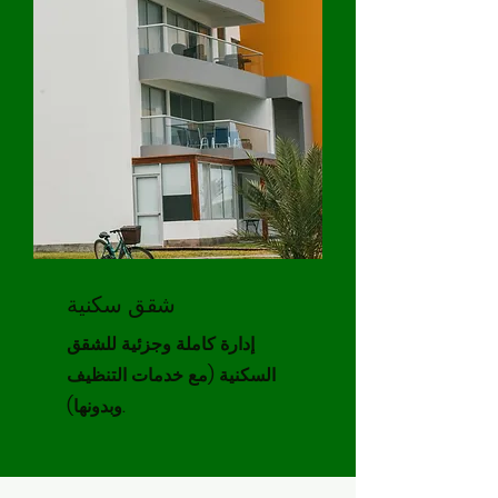
شقق سكنية
إدارة كاملة وجزئية للشقق
السكنية (مع خدمات التنظيف
وبدونها).