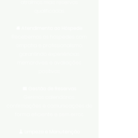
atraímos mais reservas
qualificadas.
🛎️ Atendimento ao Hóspede
Recebemos os hóspedes com
simpatia e profissionalismo,
garantindo experiências
memoráveis e avaliações
positivas.
📅 Gestão de Reservas
Gerimos calendários,
confirmações e comunicações de
forma eficiente e sem erros.
🧹 Limpeza e Manutenção