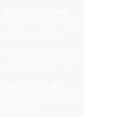
🏡🧹 Limpeza de Exteriores 🏢💎
Cuidamos de todos os espaços
exteriores — piscinas, jardins,
fachadas e áreas de lazer.
🛋️ Limpeza de Têxteis e Estofos🧼
Cuidamos de colchões, tapetes,
cortinas e sofás com técnicas
profundas e seguras.
🪟🧽 Limpeza de Vidros 🏢✨
Transparência e brilho impecável
em janelas, montras e superfícies
envidraçadas.