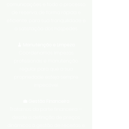
comunicações e todo o processo
de reserva, de forma rápida e
eficiente, para sua tranquilidade e
a satisfação dos hóspedes.
🧹 Manutenção e Limpeza
Coordenamos limpezas
profissionais e manutenção
regular para que a sua
propriedade esteja sempre
impecável.
💼 Gestão Financeira
Tratamos da parte financeira —
desde a definição de preços
dinâmicos à gestão de receitas e