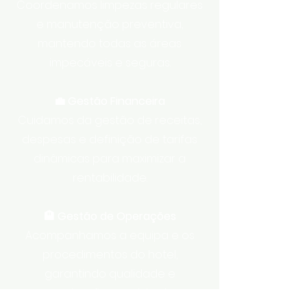
Coordenamos limpezas regulares
e manutenção preventiva,
mantendo todas as áreas
impecáveis e seguras.
💼 Gestão Financeira
Cuidamos da gestão de receitas,
despesas e definição de tarifas
dinâmicas para maximizar a
rentabilidade.
🏨 Gestão de Operações
Acompanhamos a equipa e os
procedimentos do hotel,
garantindo qualidade e
organização consistentes.