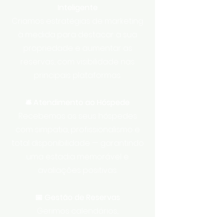
Inteligente
Criamos estratégias de marketing
à medida para destacar a sua
propriedade e aumentar as
reservas, com visibilidade nas
principais plataformas.
🛎️ Atendimento ao Hóspede
Recebemos os seus hóspedes
com simpatia, profissionalismo e
total disponibilidade — garantindo
uma estadia memorável e
avaliações positivas.
📅 Gestão de Reservas
Gerimos calendários,