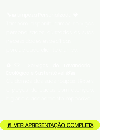
🔧🧽 Limpeza Personalizada 💎
Também disponibilizamos serviços
personalizados, ajustados às suas
necessidades específicas —
porque cada cliente é único.
♻️👕 Serviços de Lavandaria
Ecológica e Sustentável 🌿🧺
Cuidamos das suas roupas, têxteis
e peças delicadas com atenção,
higiene e acabamento impecável.​
📄 VER APRESENTAÇÃO COMPLETA​