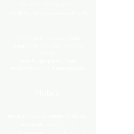
despesa, maximizando a
rentabilidade do seu investimento.
Com a GESTI DOURO, o seu
alojamento local está em boas
mãos:
mais tempo para si,
mais
rendimento para o seu negócio.
Hóteis
Na GESTI DOURO, cuidamos do seu
hotel com dedicação e
profissionalismo, garantindo que