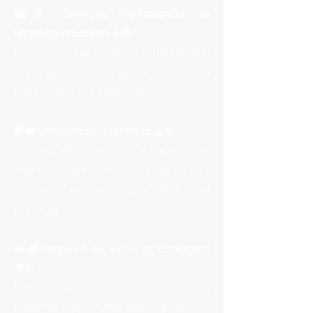
🏭🧹 Serviços Profissionais de
Limpeza Industrial ✨👷
Cuidamos de armazéns, fábricas e
espaços de produção com
soluções especializadas.
🌾🚜 Limpeza de Terrenos 🧹✨
Remoção de vegetação e
resíduos para maior segurança,
estética e valorização do seu
espaço.
🚗🌿 Limpeza de Viaturas Ecológica
🌱✨
Interior e exterior tratados com
detalhe e produtos ecológicos.