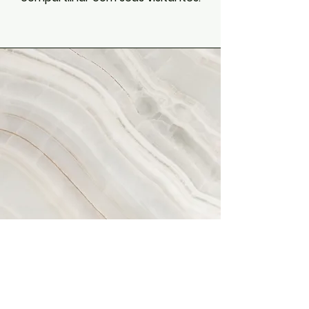
Visão
​Esse é um parágrafo. Clique em